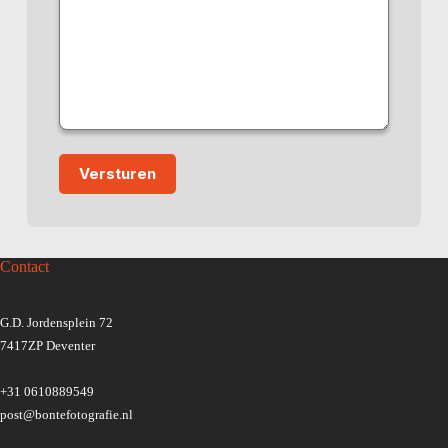
Contact
G.D. Jordensplein 72
7417ZP Deventer
+31 0610889549
post@bontefotografie.nl