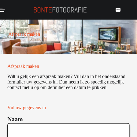
Ga
naar
de
inhoud
Afspraak maken
Afspraak maken
Wilt u gelijk een afspraak maken? Vul dan in het onderstaand
formulier uw gegevens in. Dan neem ik zo spoedig mogelijk
contact met u op om definitief een datum te prikken.
Vul uw gegevens in
Naam