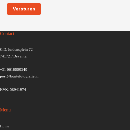
Contact
G.D. Jordensplein 72
7417ZP Deventer
+31 0610889549
post@bontefotografie.nl
KVK: 58941974
Menu
Home