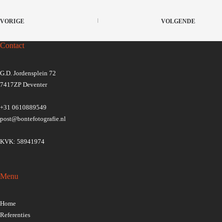
VORIGE
VOLGENDE
Contact
G.D. Jordensplein 72
7417ZP Deventer
+31 0610889549
post@bontefotografie.nl
KVK: 58941974
Menu
Home
Referenties