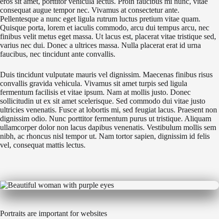
eros sit amet, porttitor vehicula lectus. Proin faucibus mi nunc, vitae
consequat augue tempor nec. Vivamus at consectetur ante.
Pellentesque a nunc eget ligula rutrum luctus pretium vitae quam.
Quisque porta, lorem et iaculis commodo, arcu dui tempus arcu, nec
finibus velit metus eget massa. Ut lacus est, placerat vitae tristique sed,
varius nec dui. Donec a ultrices massa. Nulla placerat erat id urna
faucibus, nec tincidunt ante convallis.
Duis tincidunt vulputate mauris vel dignissim. Maecenas finibus risus
convallis gravida vehicula. Vivamus sit amet turpis sed ligula
fermentum facilisis et vitae ipsum. Nam at mollis justo. Donec
sollicitudin ut ex sit amet scelerisque. Sed commodo dui vitae justo
ultricies venenatis. Fusce at lobortis mi, sed feugiat lacus. Praesent non
dignissim odio. Nunc porttitor fermentum purus ut tristique. Aliquam
ullamcorper dolor non lacus dapibus venenatis. Vestibulum mollis sem
nibh, ac rhoncus nisl tempor ut. Nam tortor sapien, dignissim id felis
vel, consequat mattis lectus.
Portraits are important for websites