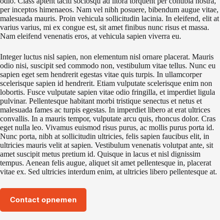
odio. Class aptent taciti sociosqu ad litora torquent per conubia nostra,
per inceptos himenaeos. Nam vel nibh posuere, bibendum augue vitae,
malesuada mauris. Proin vehicula sollicitudin lacinia. In eleifend, elit at
varius varius, mi ex congue est, sit amet finibus nunc risus et massa.
Nam eleifend venenatis eros, at vehicula sapien viverra eu.
Integer luctus nisl sapien, non elementum nisl ornare placerat. Mauris
odio nisi, suscipit sed commodo non, vestibulum vitae tellus. Nunc eu
sapien eget sem hendrerit egestas vitae quis turpis. In ullamcorper
scelerisque sapien id hendrerit. Etiam vulputate scelerisque enim non
lobortis. Fusce vulputate sapien vitae odio fringilla, et imperdiet ligula
pulvinar. Pellentesque habitant morbi tristique senectus et netus et
malesuada fames ac turpis egestas. In imperdiet libero at erat ultrices
convallis. In a mauris tempor, vulputate arcu quis, rhoncus dolor. Cras
eget nulla leo. Vivamus euismod risus purus, ac mollis purus porta id.
Nunc porta, nibh at sollicitudin ultricies, felis sapien faucibus elit, in
ultricies mauris velit at sapien. Vestibulum venenatis volutpat ante, sit
amet suscipit metus pretium id. Quisque in lacus et nisl dignissim
tempus. Aenean felis augue, aliquet sit amet pellentesque in, placerat
vitae ex. Sed ultricies interdum enim, at ultricies libero pellentesque at.
Contact opnemen