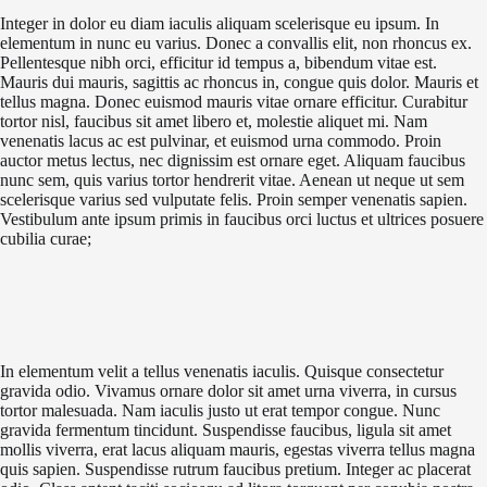
Integer in dolor eu diam iaculis aliquam scelerisque eu ipsum. In
elementum in nunc eu varius. Donec a convallis elit, non rhoncus ex.
Pellentesque nibh orci, efficitur id tempus a, bibendum vitae est.
Mauris dui mauris, sagittis ac rhoncus in, congue quis dolor. Mauris et
tellus magna. Donec euismod mauris vitae ornare efficitur. Curabitur
tortor nisl, faucibus sit amet libero et, molestie aliquet mi. Nam
venenatis lacus ac est pulvinar, et euismod urna commodo. Proin
auctor metus lectus, nec dignissim est ornare eget. Aliquam faucibus
nunc sem, quis varius tortor hendrerit vitae. Aenean ut neque ut sem
scelerisque varius sed vulputate felis. Proin semper venenatis sapien.
Vestibulum ante ipsum primis in faucibus orci luctus et ultrices posuere
cubilia curae;
In elementum velit a tellus venenatis iaculis. Quisque consectetur
gravida odio. Vivamus ornare dolor sit amet urna viverra, in cursus
tortor malesuada. Nam iaculis justo ut erat tempor congue. Nunc
gravida fermentum tincidunt. Suspendisse faucibus, ligula sit amet
mollis viverra, erat lacus aliquam mauris, egestas viverra tellus magna
quis sapien. Suspendisse rutrum faucibus pretium. Integer ac placerat